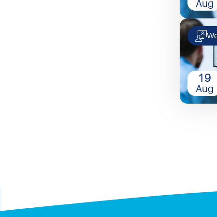
Aug
We
19
Aug