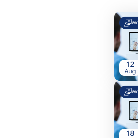
We
12
Aug
We
18