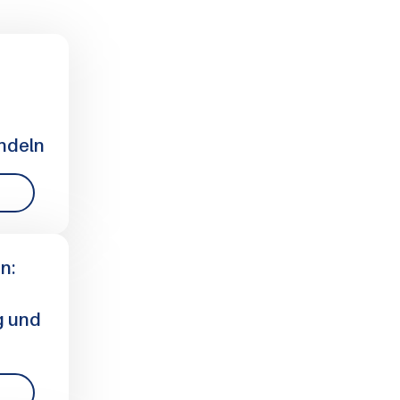
andeln
n:
g und