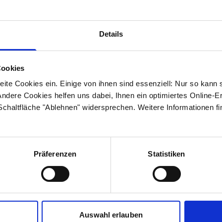
sscheine
Details
das Labor Karlsruhe herunterladen (Firma Sarstedt, Firma
Cookies
ite Cookies ein. Einige von ihnen sind essenziell: Nur so kann 
ndere Cookies helfen uns dabei, Ihnen ein optimiertes Online-E
 Schaltfläche "Ablehnen" widersprechen. Weitere Informationen fi
Präferenzen
Statistiken
Lesen Sie, was wir bis jetzt zum Thema Nachhaltigkeit
Auswahl erlauben