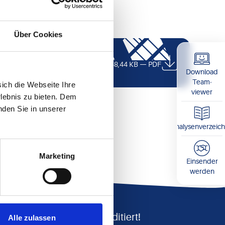
Über Cookies
Download
Materialanforderungsschein
( 338,44 KB — PDF
Download
)
Team­
sich die Webseite Ihre
viewer
rlebnis zu bieten. Dem
nden Sie in unserer
Analysenverzeich
Marketing
Einsender
werden
Wir sind akkreditiert!
Alle zulassen